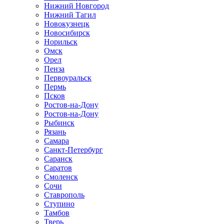
Нижний Новгород
Нижний Тагил
Новокузнецк
Новосибирск
Норильск
Омск
Орел
Пенза
Первоуральск
Пермь
Псков
Ростов-на-Дону
Ростов-на-Дону
Рыбинск
Рязань
Самара
Санкт-Петербург
Саранск
Саратов
Смоленск
Сочи
Ставрополь
Ступино
Тамбов
Тверь