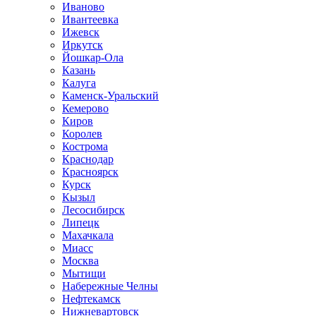
Иваново
Ивантеевка
Ижевск
Иркутск
Йошкар-Ола
Казань
Калуга
Каменск-Уральский
Кемерово
Киров
Королев
Кострома
Краснодар
Красноярск
Курск
Кызыл
Лесосибирск
Липецк
Махачкала
Миасс
Москва
Мытищи
Набережные Челны
Нефтекамск
Нижневартовск