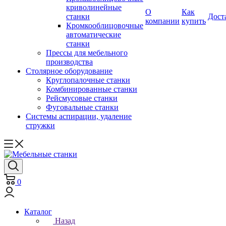
криволинейные
О
Как
станки
Дост
компании
купить
Кромкооблицовочные
автоматические
станки
Прессы для мебельного
производства
Столярное оборудование
Круглопалочные станки
Комбинированные станки
Рейсмусовые станки
Фуговальные станки
Системы аспирации, удаление
стружки
0
Каталог
Назад